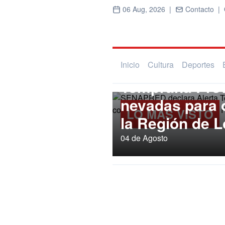
06 Aug, 2026 |
Contacto |
Regional
SENAPRED dec
Inicio
Cultura
Deportes
Temprana Prev
nevadas para
LO MÁS VISTO
la Región de L
04 de Agosto