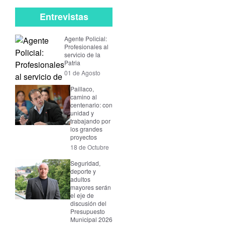
Entrevistas
Agente Policial:
Profesionales al
servicio de la
Patria
01 de Agosto
Paillaco,
camino al
centenario: con
unidad y
trabajando por
los grandes
proyectos
18 de Octubre
Seguridad,
deporte y
adultos
mayores serán
el eje de
discusión del
Presupuesto
Municipal 2026