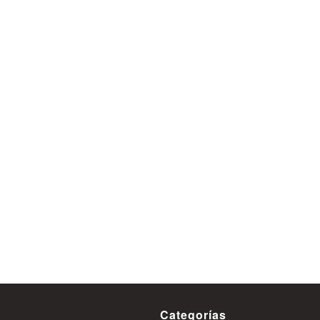
Oportunidad en tiempos de
La inversión inmobiliaria 
presenta como una altern
segura para proteger el p
proyectar una mayor renta
05 de Agosto
Categorías