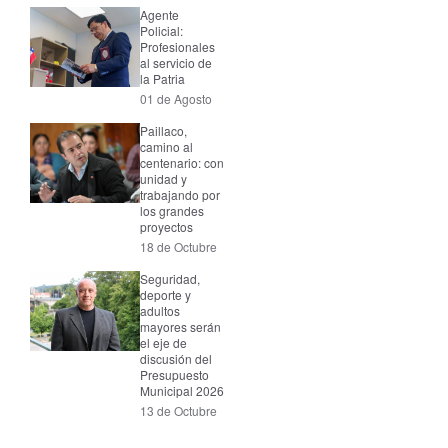
Agente
Policial:
Profesionales
al servicio de
la Patria
01 de Agosto
Paillaco,
camino al
centenario: con
unidad y
trabajando por
los grandes
proyectos
18 de Octubre
Seguridad,
deporte y
adultos
mayores serán
el eje de
discusión del
Presupuesto
Municipal 2026
13 de Octubre