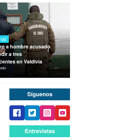
nal
en a hombre acusado
dir a tres
centes en Valdivia
osto
Síguenos
Entrevistas