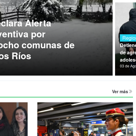
lara Alerta
entiva por
Regio
 ocho comunas de
Detien
os Ríos
de agre
adoles
03 de Ag
Ver más