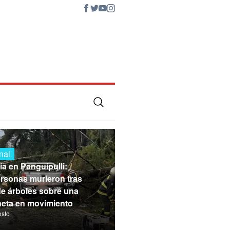
nal
ia en Panguipulli:
rsonas murieron tras
de árboles sobre una
eta en movimiento
osto