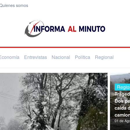
Quienes somos
Economía
Entrevistas
Nacional
Política
Regional
Regio
Traged
Dos pe
caída 
camion
01 de Ag