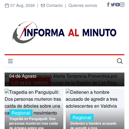
07 Aug, 2026 |
Contacto |
Quienes somos
Regional
SENAPRED declara Alerta Temprana
Preventiva por nevadas para ocho
Abrir menú
comunas de la Región de Los Ríos
Inicio
04 de Agosto
LO MÁS VISTO
Cultura
Deportes
Economía
Regional
Regional
Tragedia en Panguipulli: Dos
Entrevistas
personas murieron tras caída
Detienen a hombre acusado
de árboles sobre una
de agredir a tres