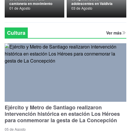
camioneta en movimiento
adolescentes en Valdivia
Nacional
01 de Agosto
03 de Agosto
Política
Regional
Cultura
Ver más
Ejército y Metro de Santiago realizaron
intervención histórica en estación Los Héroes
para conmemorar la gesta de La Concepción
05 de Agosto