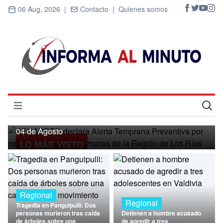
06 Aug, 2026 |
Contacto |
Quienes somos
Regional
SENAPRED declara Alerta Temprana
Preventiva por nevadas para ocho
Abrir menú
comunas de la Región de Los Ríos
Inicio
04 de Agosto
LO MÁS VISTO
Cultura
Deportes
Economía
Regional
Regional
Tragedia en Panguipulli: Dos
Entrevistas
personas murieron tras caída
Detienen a hombre acusado
de árboles sobre una
de agredir a tres