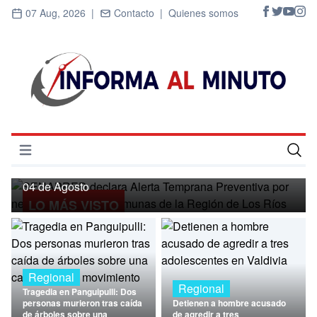
07 Aug, 2026 |
Contacto |
Quienes somos
Regional
SENAPRED declara Alerta Temprana
Preventiva por nevadas para ocho
Abrir menú
comunas de la Región de Los Ríos
Inicio
04 de Agosto
LO MÁS VISTO
Cultura
Deportes
Economía
Regional
Regional
Tragedia en Panguipulli: Dos
Entrevistas
personas murieron tras caída
Detienen a hombre acusado
de árboles sobre una
de agredir a tres