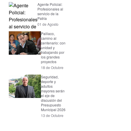
Agente Policial:
Profesionales al
servicio de la
Patria
01 de Agosto
Paillaco,
camino al
centenario: con
unidad y
trabajando por
los grandes
proyectos
18 de Octubre
Seguridad,
deporte y
adultos
mayores serán
el eje de
discusión del
Presupuesto
Municipal 2026
13 de Octubre