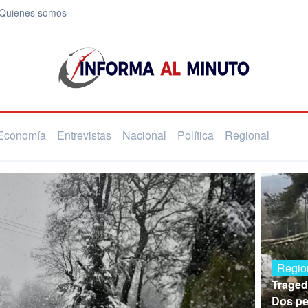
Quienes somos
Economía
Entrevistas
Nacional
Política
Regional
Regio
Traged
Dos pe