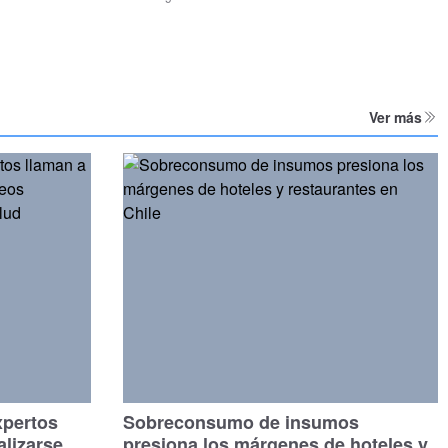
Ver más
xpertos
Sobreconsumo de insumos
alizarse
presiona los márgenes de hoteles y