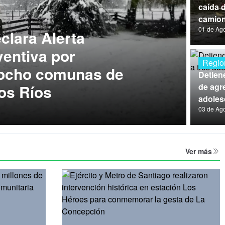
caída 
camion
01 de Ag
lara Alerta
entiva por
Regio
 ocho comunas de
Detien
os Ríos
de agre
adoles
03 de Ag
Ver más