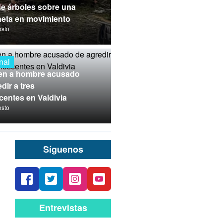
de árboles sobre una
eta en movimiento
osto
nal
en a hombre acusado
dir a tres
centes en Valdivia
osto
Síguenos
Entrevistas