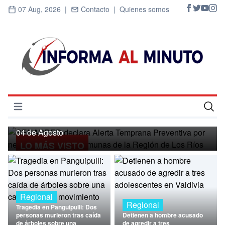
07 Aug, 2026 |
Contacto |
Quienes somos
Regional
SENAPRED declara Alerta Temprana
Preventiva por nevadas para ocho
Abrir menú
comunas de la Región de Los Ríos
Inicio
04 de Agosto
LO MÁS VISTO
Cultura
Deportes
Economía
Regional
Regional
Tragedia en Panguipulli: Dos
Entrevistas
personas murieron tras caída
Detienen a hombre acusado
de árboles sobre una
de agredir a tres