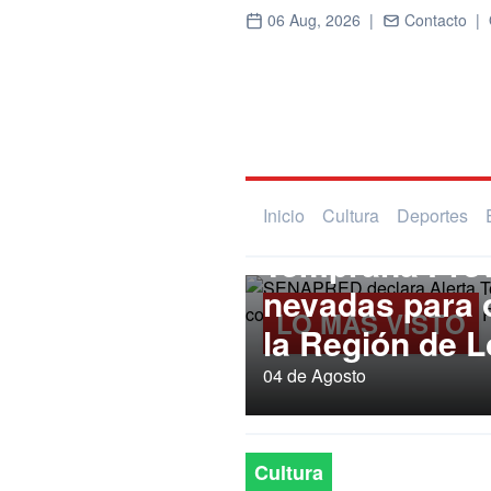
06 Aug, 2026 |
Contacto |
Regional
SENAPRED dec
Inicio
Cultura
Deportes
Temprana Prev
nevadas para
LO MÁS VISTO
la Región de L
04 de Agosto
Cultura