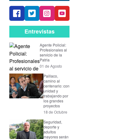
Entrevistas
Agente Policial:
Profesionales al
servicio de la
Patria
01 de Agosto
Paillaco,
camino al
centenario: con
unidad y
trabajando por
los grandes
proyectos
18 de Octubre
Seguridad,
deporte y
adultos
mayores serán