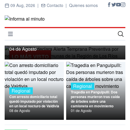
09 Aug, 2026 |
Contacto |
Quienes somos
Regional
SENAPRED declara Alerta Temprana
Preventiva por nevadas para ocho
Abrir menú
comunas de la Región de Los Ríos
Inicio
04 de Agosto
LO MÁS VISTO
Cultura
Deportes
Economía
Regional
Regional
Tragedia en Panguipulli: Dos
Entrevistas
Con arresto domiciliario total
personas murieron tras caída
quedó imputado por violación
de árboles sobre una
en un local nocturo de Valdivia
camioneta en movimiento
Nacional
08 de Agosto
01 de Agosto
Política