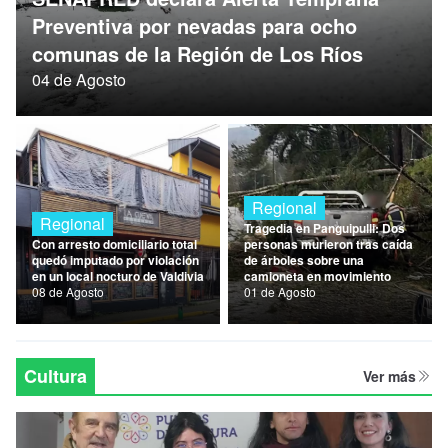
Nacional
Preventiva por nevadas para ocho
comunas de la Región de Los Ríos
Política
04 de Agosto
Regional
Regional
Regional
Tragedia en Panguipulli: Dos
Con arresto domiciliario total
personas murieron tras caída
quedó imputado por violación
de árboles sobre una
en un local nocturo de Valdivia
camioneta en movimiento
08 de Agosto
01 de Agosto
Cultura
Ver más