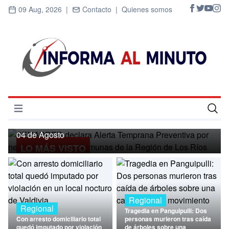
09 Aug, 2026 |
Contacto |
Quienes somos
Regional
SENAPRED declara Alerta Temprana
Preventiva por nevadas para ocho
Abrir menú
comunas de la Región de Los Ríos
Inicio
04 de Agosto
LO MÁS VISTO
Cultura
Deportes
Economía
Regional
Regional
Tragedia en Panguipulli: Dos
Entrevistas
Con arresto domiciliario total
personas murieron tras caída
quedó imputado por violación
de árboles sobre una