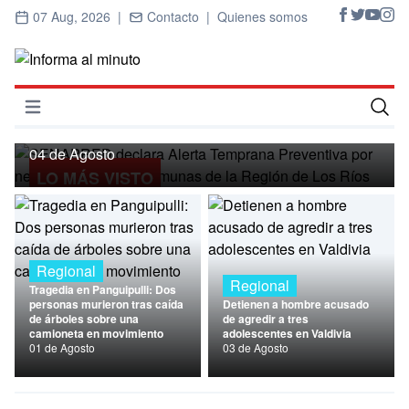
07 Aug, 2026 |
Contacto |
Quienes somos
Regional
SENAPRED declara Alerta Temprana
Preventiva por nevadas para ocho
Abrir menú
comunas de la Región de Los Ríos
Inicio
04 de Agosto
LO MÁS VISTO
Cultura
Deportes
Economía
Regional
Regional
Tragedia en Panguipulli: Dos
Entrevistas
personas murieron tras caída
Detienen a hombre acusado
de árboles sobre una
de agredir a tres
camioneta en movimiento
adolescentes en Valdivia
Nacional
01 de Agosto
03 de Agosto
Política