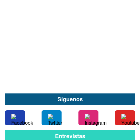
Valdivia abrirá las puertas al mundo del vino
con la primera Gala Vinum: Reunirá a cerca de
40 expositores de todo Chile
07 de Agosto
Síguenos
Entrevistas