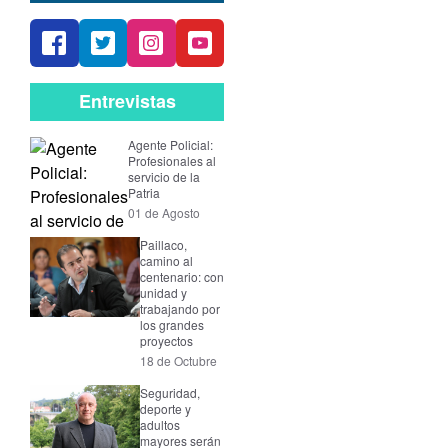
Entrevistas
Agente Policial:
Profesionales al
servicio de la
Patria
01 de Agosto
Paillaco,
camino al
centenario: con
unidad y
trabajando por
los grandes
proyectos
18 de Octubre
Seguridad,
deporte y
adultos
mayores serán