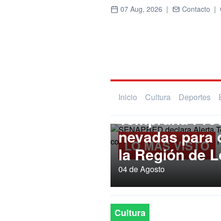
07 Aug, 2026 |
Contacto |
Regional
SENAPRED dec
Inicio
Cultura
Deportes
Temprana Prev
nevadas para
LO MÁS VISTO
la Región de L
04 de Agosto
Cultura