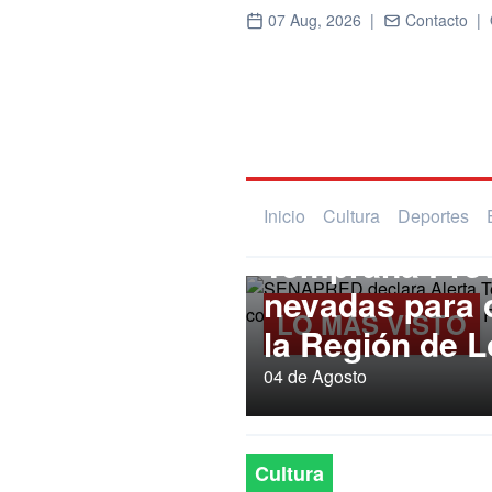
07 Aug, 2026 |
Contacto |
Regional
SENAPRED dec
Inicio
Cultura
Deportes
Temprana Prev
nevadas para
LO MÁS VISTO
la Región de L
04 de Agosto
Cultura