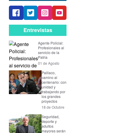
Entrevistas
Agente Policial:
Profesionales al
servicio de la
Patria
01 de Agosto
Paillaco,
camino al
centenario: con
unidad y
trabajando por
los grandes
proyectos
18 de Octubre
Seguridad,
deporte y
adultos
mayores serán