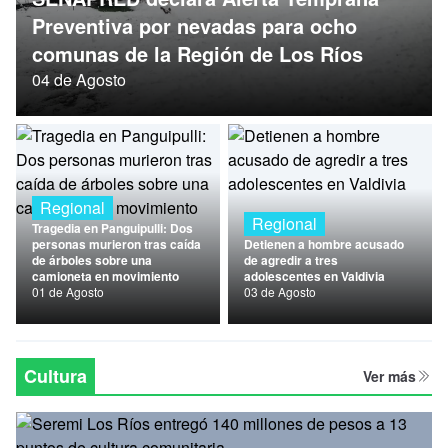
Nacional
Preventiva por nevadas para ocho
comunas de la Región de Los Ríos
Política
04 de Agosto
Regional
Regional
Regional
Tragedia en Panguipulli: Dos
personas murieron tras caída
Detienen a hombre acusado
de árboles sobre una
de agredir a tres
camioneta en movimiento
adolescentes en Valdivia
01 de Agosto
03 de Agosto
Cultura
Ver más