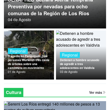
Nacional
Preventiva por nevadas para ocho
comunas de la Región de Los Ríos
Política
04 de Agosto
Regional
Regional
Regional
Tragedia en Panguipulli: Dos
personas murieron tras caída
Detienen a hombre acusado
de árboles sobre una
de agredir a tres
camioneta en movimiento
adolescentes en Valdivia
01 de Agosto
03 de Agosto
Cultura
Ver más