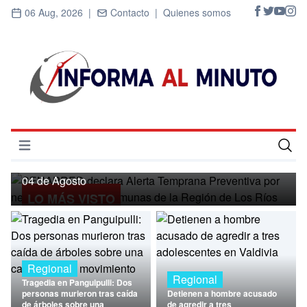
06 Aug, 2026 |
Contacto |
Quienes somos
Regional
SENAPRED declara Alerta Temprana
Preventiva por nevadas para ocho
Abrir menú
comunas de la Región de Los Ríos
Inicio
04 de Agosto
LO MÁS VISTO
Cultura
Deportes
Economía
Regional
Regional
Tragedia en Panguipulli: Dos
Entrevistas
personas murieron tras caída
Detienen a hombre acusado
de árboles sobre una
de agredir a tres