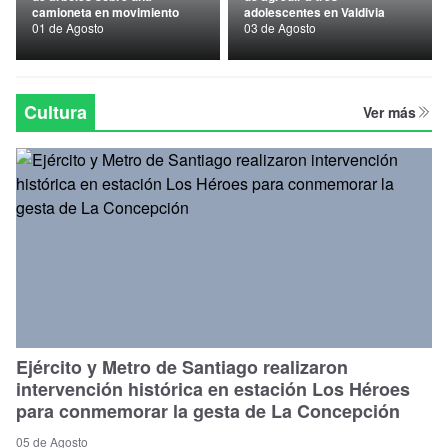
camioneta en movimiento
adolescentes en Valdivia
Nacional
01 de Agosto
03 de Agosto
Política
Regional
Cultura
Ver más
Ejército y Metro de Santiago realizaron
intervención histórica en estación Los Héroes
para conmemorar la gesta de La Concepción
05 de Agosto