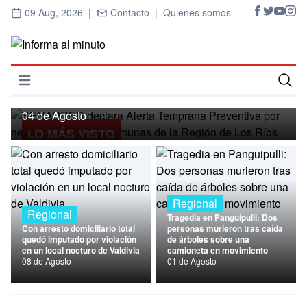
09 Aug, 2026 |
Contacto |
Quienes somos
Regional
SENAPRED declara Alerta Temprana
Preventiva por nevadas para ocho
Abrir menú
comunas de la Región de Los Ríos
Inicio
04 de Agosto
LO MÁS VISTO
Cultura
Deportes
Economía
Regional
Regional
Tragedia en Panguipulli: Dos
Entrevistas
Con arresto domiciliario total
personas murieron tras caída
quedó imputado por violación
de árboles sobre una
en un local nocturo de Valdivia
camioneta en movimiento
Nacional
08 de Agosto
01 de Agosto
Política