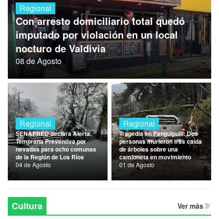
Regional
Nacional
Con arresto domiciliario total quedó
Política
imputado por violación en un local
nocturo de Valdivia
Regional
08 de Agosto
Regional
Regional
SENAPRED declara Alerta
Tragedia en Panguipulli: Dos
Temprana Preventiva por
personas murieron tras caída
nevadas para ocho comunas
de árboles sobre una
de la Región de Los Ríos
camioneta en movimiento
04 de Agosto
01 de Agosto
Cultura
Ver más