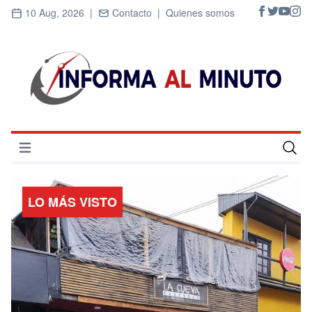
10 Aug, 2026 |
Contacto |
Quienes somos
Abrir menú
Inicio
LO MÁS VISTO
Cultura
Deportes
Economía
Entrevistas