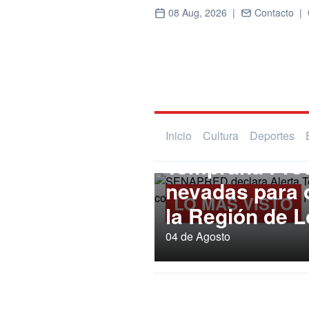
08 Aug, 2026 |
Contacto |
Regional
SENAPRED dec
Inicio
Cultura
Deportes
Temprana Prev
nevadas para
LO MÁS VISTO
la Región de L
04 de Agosto