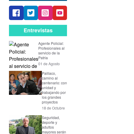
Entrevistas
Agente Policial:
Profesionales al
servicio de la
Patria
01 de Agosto
Paillaco,
camino al
centenario: con
unidad y
trabajando por
los grandes
proyectos
18 de Octubre
Seguridad,
deporte y
adultos
mayores serán