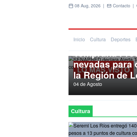
08 Aug, 2026 |
Contacto |
Regional
SENAPRED dec
Inicio
Cultura
Deportes
Temprana Prev
nevadas para
LO MÁS VISTO
la Región de L
04 de Agosto
Cultura