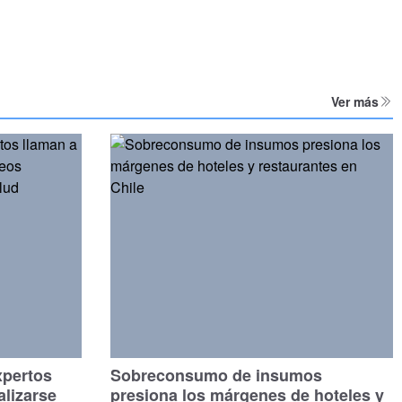
Ver más
xpertos
Sobreconsumo de insumos
alizarse
presiona los márgenes de hoteles y