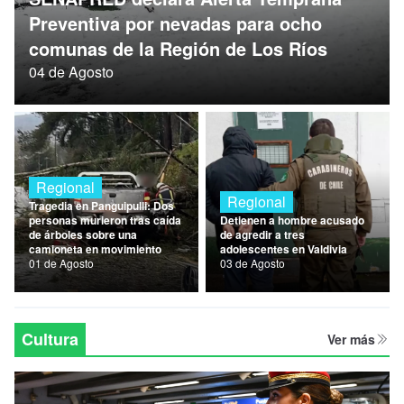
Nacional
Preventiva por nevadas para ocho
comunas de la Región de Los Ríos
Política
04 de Agosto
Regional
Regional
Regional
Tragedia en Panguipulli: Dos
personas murieron tras caída
Detienen a hombre acusado
de árboles sobre una
de agredir a tres
camioneta en movimiento
adolescentes en Valdivia
01 de Agosto
03 de Agosto
Cultura
Ver más