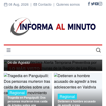
08 Aug, 2026 |
Contacto |
Quienes somos
Regional
SENAPRED declara Alerta Temprana
Preventiva por nevadas para ocho
Abrir menú
comunas de la Región de Los Ríos
Inicio
04 de Agosto
LO MÁS VISTO
Cultura
Deportes
Economía
Regional
Regional
Tragedia en Panguipulli: Dos
Entrevistas
personas murieron tras caída
Detienen a hombre acusado
de árboles sobre una
de agredir a tres