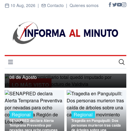
10 Aug, 2026 |
Contacto |
Quienes somos
Regional
Con arresto domiciliario total quedó
imputado por violación en un local
Abrir menú
nocturo de Valdivia
Inicio
08 de Agosto
LO MÁS VISTO
Cultura
Deportes
Economía
Regional
Regional
SENAPRED declara Alerta
Tragedia en Panguipulli: Dos
Entrevistas
Temprana Preventiva por
personas murieron tras caída
nevadas para ocho comunas
de árboles sobre una