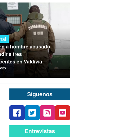
nal
en a hombre acusado
dir a tres
centes en Valdivia
osto
Síguenos
Entrevistas