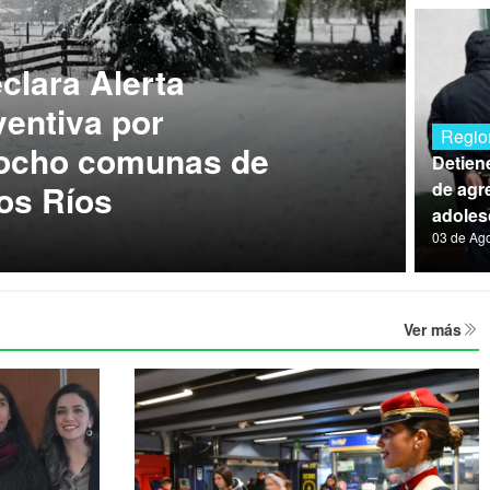
lara Alerta
entiva por
Regio
 ocho comunas de
Detien
os Ríos
de agre
adoles
03 de Ag
Ver más