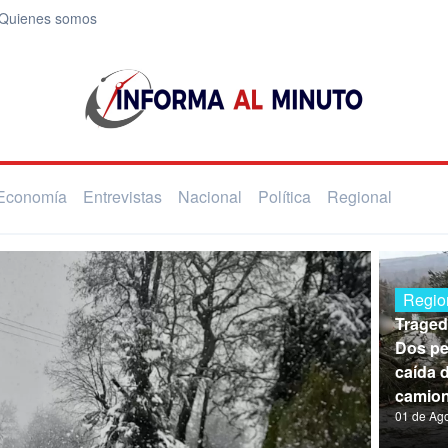
Quienes somos
Economía
Entrevistas
Nacional
Política
Regional
Regio
Traged
Dos pe
caída 
camion
01 de Ag