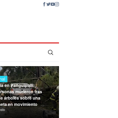
nal
ia en Panguipulli:
rsonas murieron tras
de árboles sobre una
eta en movimiento
osto