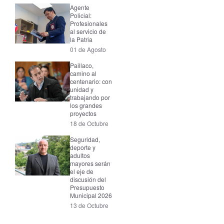
Agente
Policial:
Profesionales
al servicio de
la Patria
01 de Agosto
Paillaco,
camino al
centenario: con
unidad y
trabajando por
los grandes
proyectos
18 de Octubre
Seguridad,
deporte y
adultos
mayores serán
el eje de
discusión del
Presupuesto
Municipal 2026
13 de Octubre