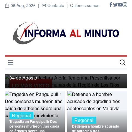
06 Aug, 2026 |
Contacto |
Quienes somos
Regional
SENAPRED declara Alerta Temprana
Preventiva por nevadas para ocho
Abrir menú
comunas de la Región de Los Ríos
Inicio
04 de Agosto
LO MÁS VISTO
Cultura
Deportes
Economía
Regional
Regional
Tragedia en Panguipulli: Dos
Entrevistas
personas murieron tras caída
Detienen a hombre acusado
de árboles sobre una
de agredir a tres