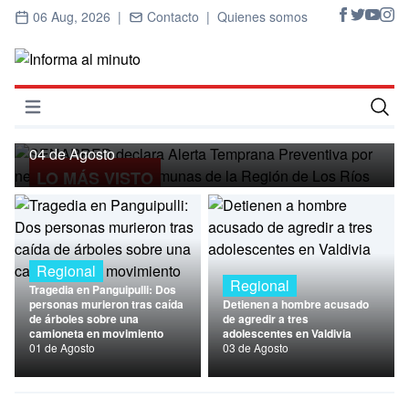
06 Aug, 2026 |
Contacto |
Quienes somos
Regional
SENAPRED declara Alerta Temprana
Preventiva por nevadas para ocho
Abrir menú
comunas de la Región de Los Ríos
Inicio
04 de Agosto
LO MÁS VISTO
Cultura
Deportes
Economía
Regional
Regional
Tragedia en Panguipulli: Dos
Entrevistas
personas murieron tras caída
Detienen a hombre acusado
de árboles sobre una
de agredir a tres
camioneta en movimiento
adolescentes en Valdivia
Nacional
01 de Agosto
03 de Agosto
Política