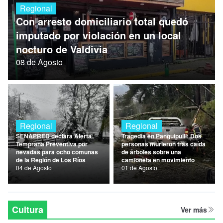
Regional
Nacional
Con arresto domiciliario total quedó
Política
imputado por violación en un local
nocturo de Valdivia
Regional
08 de Agosto
Regional
Regional
SENAPRED declara Alerta
Tragedia en Panguipulli: Dos
Temprana Preventiva por
personas murieron tras caída
nevadas para ocho comunas
de árboles sobre una
de la Región de Los Ríos
camioneta en movimiento
04 de Agosto
01 de Agosto
Cultura
Ver más