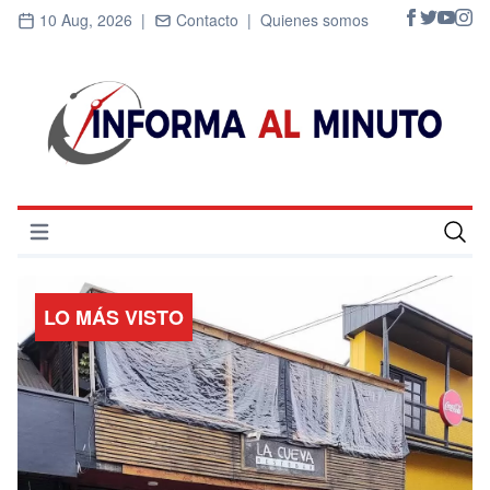
10 Aug, 2026 |
Contacto |
Quienes somos
Abrir menú
Inicio
LO MÁS VISTO
Cultura
Deportes
Economía
Entrevistas