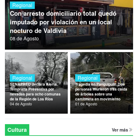
Regional
Nacional
Con arresto domiciliario total quedó
Política
imputado por violación en un local
nocturo de Valdivia
Regional
08 de Agosto
Regional
Regional
SENAPRED declara Alerta
Tragedia en Panguipulli: Dos
Temprana Preventiva por
personas murieron tras caída
nevadas para ocho comunas
de árboles sobre una
de la Región de Los Ríos
camioneta en movimiento
04 de Agosto
01 de Agosto
Cultura
Ver más