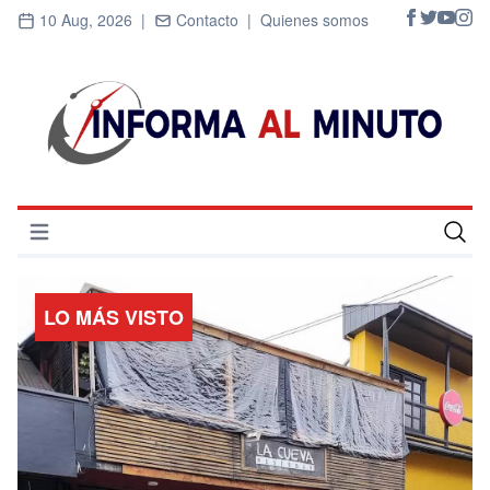
10 Aug, 2026 |
Contacto |
Quienes somos
Abrir menú
Inicio
LO MÁS VISTO
Cultura
Deportes
Economía
Entrevistas