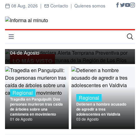
08 Aug, 2026 |
Contacto |
Quienes somos
Regional
SENAPRED declara Alerta Temprana
Preventiva por nevadas para ocho
Abrir menú
comunas de la Región de Los Ríos
Inicio
04 de Agosto
LO MÁS VISTO
Cultura
Deportes
Economía
Regional
Regional
Tragedia en Panguipulli: Dos
Entrevistas
personas murieron tras caída
Detienen a hombre acusado
de árboles sobre una
de agredir a tres
camioneta en movimiento
adolescentes en Valdivia
Nacional
01 de Agosto
03 de Agosto
Política