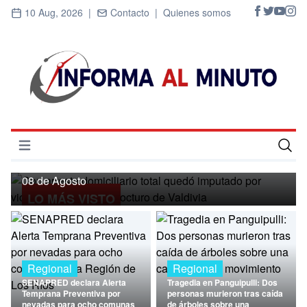
10 Aug, 2026 |
Contacto |
Quienes somos
Regional
Con arresto domiciliario total quedó
imputado por violación en un local
Abrir menú
nocturo de Valdivia
Inicio
08 de Agosto
LO MÁS VISTO
Cultura
Deportes
Economía
Regional
Regional
SENAPRED declara Alerta
Tragedia en Panguipulli: Dos
Entrevistas
Temprana Preventiva por
personas murieron tras caída
nevadas para ocho comunas
de árboles sobre una