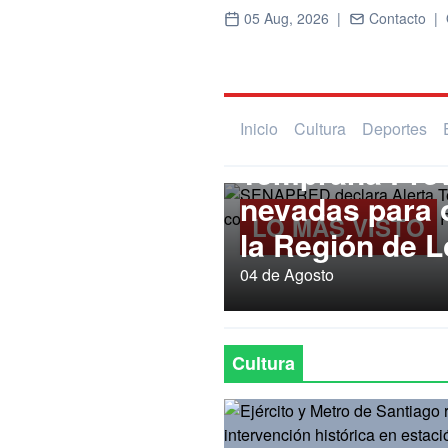
05 Aug, 2026 |
Contacto |
Regional
SENAPRED dec
Inicio
Cultura
Deportes
Temprana Prev
nevadas para
LO MÁS VISTO
la Región de L
04 de Agosto
Cultura