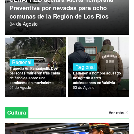
Nacional
Preventiva por nevadas para ocho
comunas de la Región de Los Ríos
Política
04 de Agosto
Regional
Regional
Regional
Tragedia en Panguipulli: Dos
personas murieron tras caída
Detienen a hombre acusado
de árboles sobre una
de agredir a tres
camioneta en movimiento
adolescentes en Valdivia
01 de Agosto
03 de Agosto
Cultura
Ver más