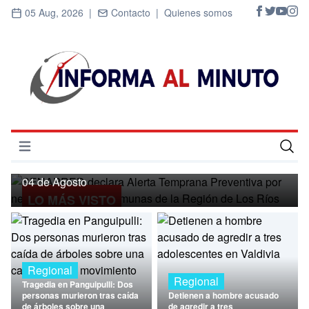
05 Aug, 2026 |
Contacto |
Quienes somos
Regional
SENAPRED declara Alerta Temprana
Preventiva por nevadas para ocho
Abrir menú
comunas de la Región de Los Ríos
Inicio
04 de Agosto
LO MÁS VISTO
Cultura
Deportes
Economía
Regional
Regional
Tragedia en Panguipulli: Dos
Entrevistas
personas murieron tras caída
Detienen a hombre acusado
de árboles sobre una
de agredir a tres