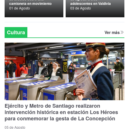
camioneta en movimiento
adolescentes en Valdivia
Nacional
01 de Agosto
03 de Agosto
Política
Regional
Cultura
Ver más
Ejército y Metro de Santiago realizaron
intervención histórica en estación Los Héroes
para conmemorar la gesta de La Concepción
05 de Agosto