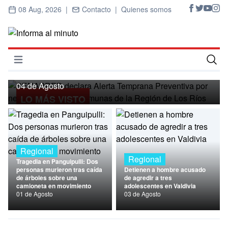
08 Aug, 2026 |
Contacto |
Quienes somos
Regional
SENAPRED declara Alerta Temprana
Preventiva por nevadas para ocho
Abrir menú
comunas de la Región de Los Ríos
Inicio
04 de Agosto
LO MÁS VISTO
Cultura
Deportes
Economía
Regional
Regional
Tragedia en Panguipulli: Dos
Entrevistas
personas murieron tras caída
Detienen a hombre acusado
de árboles sobre una
de agredir a tres
camioneta en movimiento
adolescentes en Valdivia
Nacional
01 de Agosto
03 de Agosto
Política