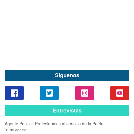
Detienen a dos personas acusadas de vender
cocaína base al interior de población Pablo
Neruda en Valdivia
08 de Agosto
Síguenos
Entrevistas
Agente Policial: Profesionales al servicio de la Patria
01 de Agosto