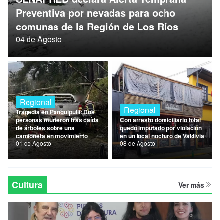
Nacional
Preventiva por nevadas para ocho
comunas de la Región de Los Ríos
Política
04 de Agosto
Regional
Regional
Regional
Tragedia en Panguipulli: Dos
personas murieron tras caída
Con arresto domiciliario total
de árboles sobre una
quedó imputado por violación
camioneta en movimiento
en un local nocturo de Valdivia
01 de Agosto
08 de Agosto
Cultura
Ver más