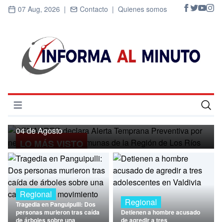
07 Aug, 2026 |
Contacto |
Quienes somos
Regional
SENAPRED declara Alerta Temprana
Preventiva por nevadas para ocho
Abrir menú
comunas de la Región de Los Ríos
Inicio
04 de Agosto
LO MÁS VISTO
Cultura
Deportes
Economía
Regional
Regional
Tragedia en Panguipulli: Dos
Entrevistas
personas murieron tras caída
Detienen a hombre acusado
de árboles sobre una
de agredir a tres