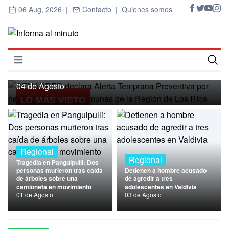
06 Aug, 2026 |
Contacto |
Quienes somos
Regional
SENAPRED declara Alerta Temprana
Preventiva por nevadas para ocho
Abrir menú
comunas de la Región de Los Ríos
Inicio
04 de Agosto
LO MÁS VISTO
Cultura
Deportes
Economía
Regional
Regional
Tragedia en Panguipulli: Dos
Entrevistas
personas murieron tras caída
Detienen a hombre acusado
de árboles sobre una
de agredir a tres
camioneta en movimiento
adolescentes en Valdivia
Nacional
01 de Agosto
03 de Agosto
Política