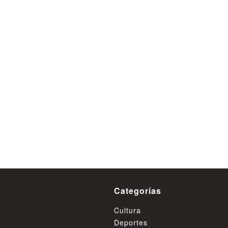
Detienen a dos personas
de vender cocaína base al 
de población Pablo Nerud
Valdivia
08 de Agosto
Categorías
Cultura
Deportes