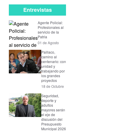
Entrevistas
Agente Policial:
Profesionales al
servicio de la
Patria
01 de Agosto
Paillaco,
camino al
centenario: con
unidad y
trabajando por
los grandes
proyectos
18 de Octubre
Seguridad,
deporte y
adultos
mayores serán
el eje de
discusión del
Presupuesto
Municipal 2026