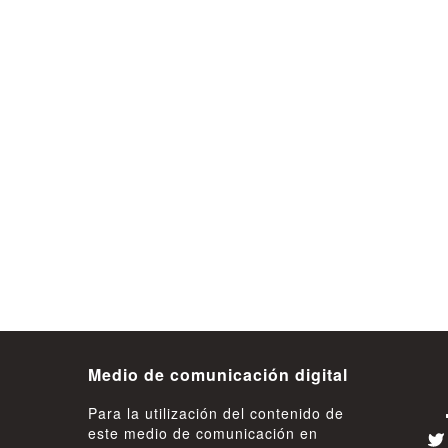
 acusadas
Senadora Gatica pide medidas
interior
urgentes tras baja evaluación de
a en
gestión del Hospital Base de
Valdivia
08 de Agosto
Medio de comunicación digital
Para la utilización del contenido de
este medio de comunicación en