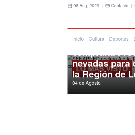
08 Aug, 2026 |
Contacto |
Regional
SENAPRED dec
Inicio
Cultura
Deportes
Temprana Prev
nevadas para
LO MÁS VISTO
la Región de L
04 de Agosto