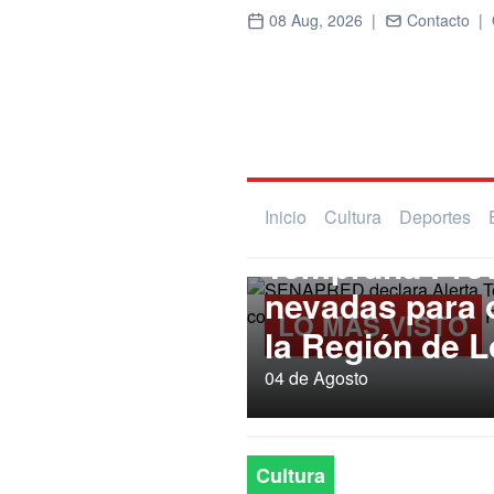
08 Aug, 2026 |
Contacto |
Regional
SENAPRED dec
Inicio
Cultura
Deportes
Temprana Prev
nevadas para
LO MÁS VISTO
la Región de L
04 de Agosto
Cultura