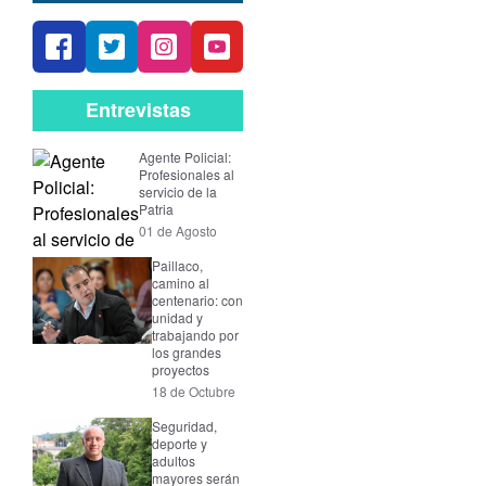
Entrevistas
Agente Policial:
Profesionales al
servicio de la
Patria
01 de Agosto
Paillaco,
camino al
centenario: con
unidad y
trabajando por
los grandes
proyectos
18 de Octubre
Seguridad,
deporte y
adultos
mayores serán