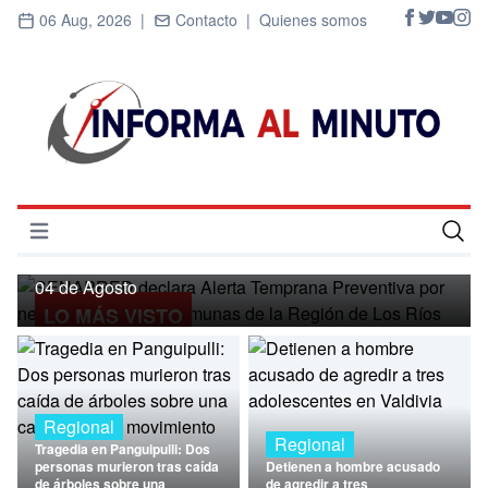
06 Aug, 2026 |
Contacto |
Quienes somos
Regional
SENAPRED declara Alerta Temprana
Preventiva por nevadas para ocho
Abrir menú
comunas de la Región de Los Ríos
Inicio
04 de Agosto
LO MÁS VISTO
Cultura
Deportes
Economía
Regional
Regional
Tragedia en Panguipulli: Dos
Entrevistas
personas murieron tras caída
Detienen a hombre acusado
de árboles sobre una
de agredir a tres