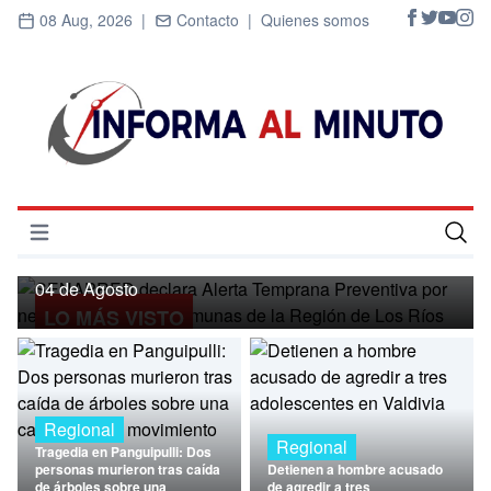
08 Aug, 2026 |
Contacto |
Quienes somos
Regional
SENAPRED declara Alerta Temprana
Preventiva por nevadas para ocho
Abrir menú
comunas de la Región de Los Ríos
Inicio
04 de Agosto
LO MÁS VISTO
Cultura
Deportes
Economía
Regional
Regional
Tragedia en Panguipulli: Dos
Entrevistas
personas murieron tras caída
Detienen a hombre acusado
de árboles sobre una
de agredir a tres