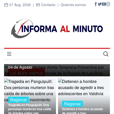
07 Aug, 2026 |
Contacto |
Quienes somos
Regional
SENAPRED declara Alerta Temprana
Preventiva por nevadas para ocho
Abrir menú
comunas de la Región de Los Ríos
Inicio
04 de Agosto
LO MÁS VISTO
Cultura
Deportes
Economía
Regional
Regional
Tragedia en Panguipulli: Dos
Entrevistas
personas murieron tras caída
Detienen a hombre acusado
de árboles sobre una
de agredir a tres