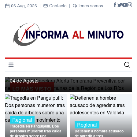
06 Aug, 2026 |
Contacto |
Quienes somos
Regional
SENAPRED declara Alerta Temprana
Preventiva por nevadas para ocho
Abrir menú
comunas de la Región de Los Ríos
Inicio
04 de Agosto
LO MÁS VISTO
Cultura
Deportes
Economía
Regional
Regional
Tragedia en Panguipulli: Dos
Entrevistas
personas murieron tras caída
Detienen a hombre acusado
de árboles sobre una
de agredir a tres