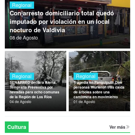
Regional
Nacional
Con arresto domiciliario total quedó
Política
imputado por violación en un local
nocturo de Valdivia
Regional
08 de Agosto
Regional
Regional
SENAPRED declara Alerta
Tragedia en Panguipulli: Dos
Temprana Preventiva por
personas murieron tras caída
nevadas para ocho comunas
de árboles sobre una
de la Región de Los Ríos
camioneta en movimiento
04 de Agosto
01 de Agosto
Cultura
Ver más