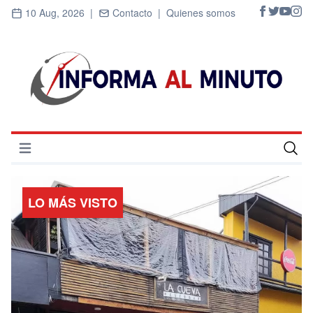
10 Aug, 2026 |
Contacto |
Quienes somos
Abrir menú
Inicio
LO MÁS VISTO
Cultura
Deportes
Economía
Entrevistas