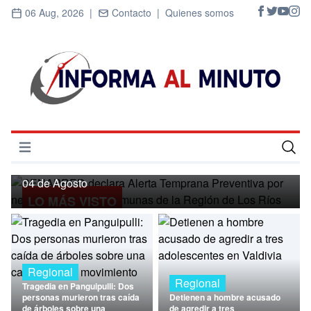
06 Aug, 2026 |
Contacto |
Quienes somos
Regional
SENAPRED declara Alerta Temprana
Preventiva por nevadas para ocho
Abrir menú
comunas de la Región de Los Ríos
Inicio
04 de Agosto
LO MÁS VISTO
Cultura
Deportes
Economía
Regional
Regional
Tragedia en Panguipulli: Dos
Entrevistas
personas murieron tras caída
Detienen a hombre acusado
de árboles sobre una
de agredir a tres