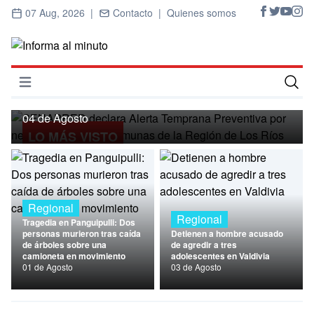
07 Aug, 2026 |
Contacto |
Quienes somos
Regional
SENAPRED declara Alerta Temprana
Preventiva por nevadas para ocho
Abrir menú
comunas de la Región de Los Ríos
Inicio
04 de Agosto
LO MÁS VISTO
Cultura
Deportes
Economía
Regional
Regional
Tragedia en Panguipulli: Dos
Entrevistas
personas murieron tras caída
Detienen a hombre acusado
de árboles sobre una
de agredir a tres
camioneta en movimiento
adolescentes en Valdivia
Nacional
01 de Agosto
03 de Agosto
Política