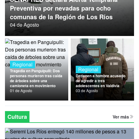
Nacional
Preventiva por nevadas para ocho
comunas de la Región de Los Ríos
Política
04 de Agosto
Regional
Regional
Regional
Tragedia en Panguipulli: Dos
personas murieron tras caída
Detienen a hombre acusado
de árboles sobre una
de agredir a tres
camioneta en movimiento
adolescentes en Valdivia
01 de Agosto
03 de Agosto
Cultura
Ver más