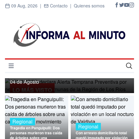
09 Aug, 2026 |
Contacto |
Quienes somos
Regional
SENAPRED declara Alerta Temprana
Preventiva por nevadas para ocho
Abrir menú
comunas de la Región de Los Ríos
Inicio
04 de Agosto
LO MÁS VISTO
Cultura
Deportes
Economía
Regional
Regional
Tragedia en Panguipulli: Dos
Entrevistas
personas murieron tras caída
Con arresto domiciliario total
de árboles sobre una
quedó imputado por violación