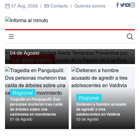
07 Aug, 2026 |
Contacto |
Quienes somos
Regional
SENAPRED declara Alerta Temprana
Preventiva por nevadas para ocho
Abrir menú
comunas de la Región de Los Ríos
Inicio
04 de Agosto
LO MÁS VISTO
Cultura
Deportes
Economía
Regional
Regional
Tragedia en Panguipulli: Dos
Entrevistas
personas murieron tras caída
Detienen a hombre acusado
de árboles sobre una
de agredir a tres
camioneta en movimiento
adolescentes en Valdivia
Nacional
01 de Agosto
03 de Agosto
Política